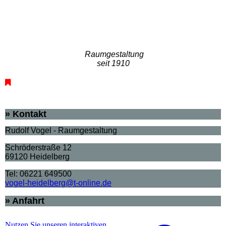
Raumgestaltung
seit 1910
» Kontakt
Rudolf Vogel - Raumgestaltung
Schröderstraße 12
69120 Heidelberg
Tel: 06221 649500
vogel-heidelberg@t-online.de
» Anfahrt
Nutzen Sie unseren interaktiven