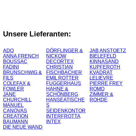
Unsere Lieferanten:
ADO
DÖRFLINGER &
JAB ANSTOETZ
ANNA FRENCH
NICKOW
BIELEFELD
BOUSSAC
DECORTEX
KINNASAND
FADINI
CHRISTIAN
KUPFEROTH
BRUNSCHWIG &
FISCHBACHER
KVADRAT
FILS
EMIL ROTTER
LELIEVRE
COLEFAX &
FUGGERHAUS
PIERRE FREY
FOWLER
HAHNE &
ROMO
JANE
SCHÖNBERG
ZIMMER &
CHURCHILL
HANSEATISCHE
ROHDE
MANUEL
S
CANOVAS
SEIDENKONTOR
CREATION
INTERFROTTA
BAUMANN
INTEX
DIE NEUE WAND